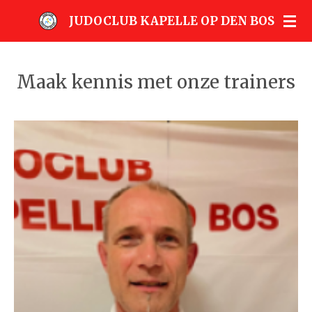
Ga
JUDOCLUB KAPELLE OP DEN BOS
direct
naar
de
Maak kennis met onze trainers
hoofdinhoud