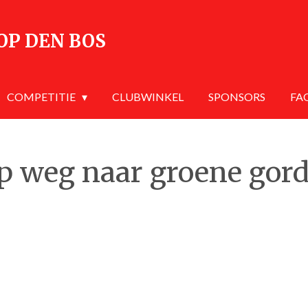
OP DEN BOS
COMPETITIE
CLUBWINKEL
SPONSORS
FA
p weg naar groene gord