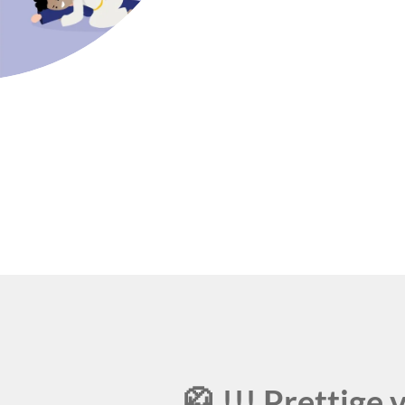
🥋 !!! Prettige va